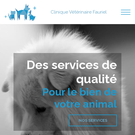
Clinique Vétérinaire Fauriel
ACCUEIL
STRUCTURE
NOTRE ÉQUIPE
Des services de
SERVICES
qualité
RENDEZ-VOUS
Pour le bien de
votre animal
NOS SERVICES