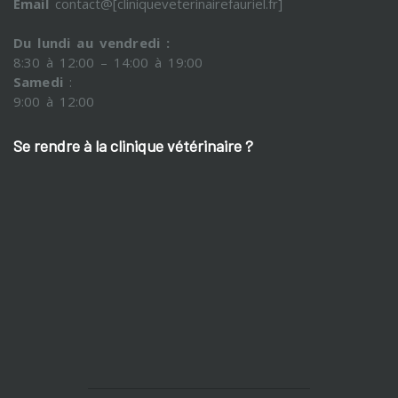
Email
contact@[cliniqueveterinairefauriel.fr]
Du lundi au vendredi :
8:30 à 12:00 – 14:00 à 19:00
Samedi
:
9:00 à 12:00
Se rendre à la clinique vétérinaire ?