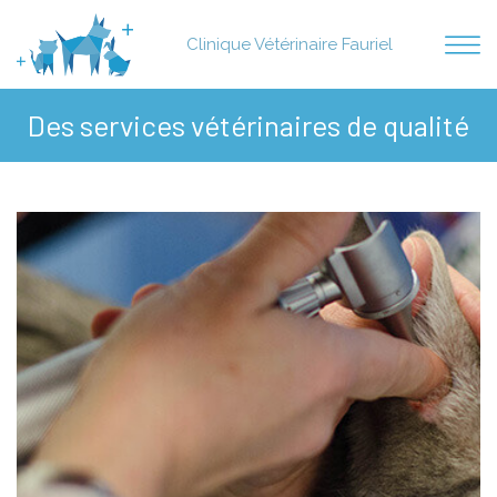
Clinique Vétérinaire Fauriel
ACCUEIL
Des services vétérinaires de qualité
STRUCTURE
NOTRE ÉQUIPE
SERVICES
RENDEZ-VOUS