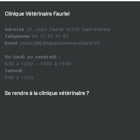
Clinique Vétérinaire Fauriel
Adresse
33, cours Fauriel 42100 Saint-Etienne
Téléphone
04 77 33 31 83
Email
contact@[cliniqueveterinairefauriel.fr]
Du lundi au vendredi :
8:30 à 12:00 – 14:00 à 19:00
Samedi
:
9:00 à 12:00
Se rendre à la clinique vétérinaire ?