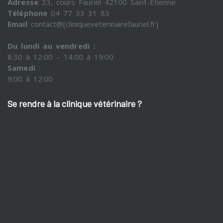
9:00 à 12:00
Se rendre à la clinique vétérinaire ?
Mentions Légales
Structure
Services
Notre équipe
Rendez-vous
Contacter la Clinique Vétérinaire Fauriel à Saint-Étienne
Plan du site
Ordre national des vétérinaires
Scan Vet Loire
Vétérinaires 2 toute urgence