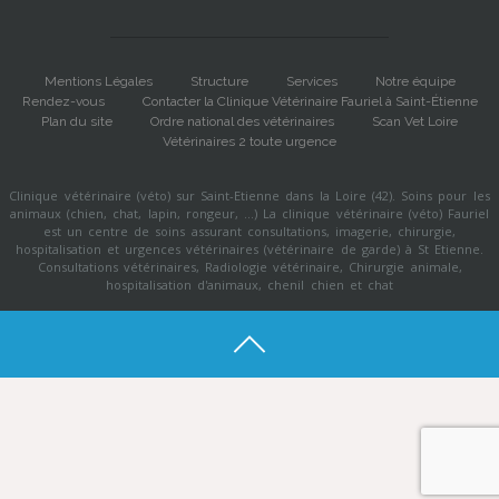
Clinique vétérinaire (véto) sur Saint-Etienne dans la Loire (42). Soins pour les
animaux (chien, chat, lapin, rongeur, ...) La clinique vétérinaire (véto) Fauriel
est un centre de soins assurant consultations, imagerie, chirurgie,
hospitalisation et urgences vétérinaires (vétérinaire de garde) à St Etienne.
Consultations vétérinaires, Radiologie vétérinaire, Chirurgie animale,
hospitalisation d'animaux, chenil chien et chat