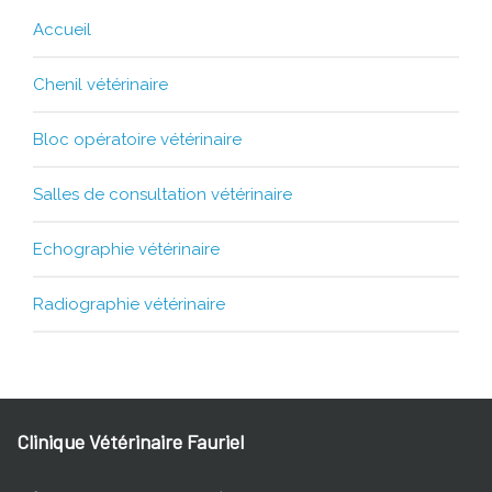
Salles de consultation vétérinaire
Echographie vétérinaire
Radiographie vétérinaire
Clinique Vétérinaire Fauriel
Adresse
33, cours Fauriel 42100 Saint-Etienne
Téléphone
04 77 33 31 83
Email
contact@[cliniqueveterinairefauriel.fr]
Du lundi au vendredi :
8:30 à 12:00 – 14:00 à 19:00
Samedi
: